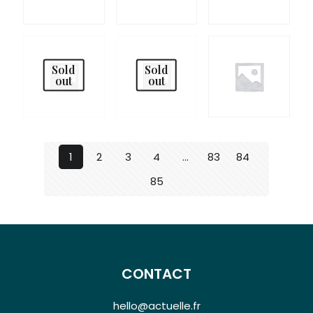
Sold
Sold
out
out
1
2
3
4
…
83
84
85
CONTACT
hello@actuelle.fr