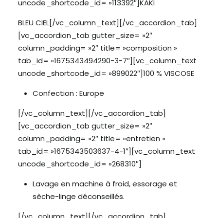
uncode_shortcode_id= »113392″]KAKI
BLEU CIEL[/vc_column_text][/vc_accordion_tab]
[vc_accordion_tab gutter_size= »2″
column_padding= »2″ title= »composition »
tab_id= »1675343494290-3-7″][vc_column_text
uncode_shortcode_id= »899022″]100 % VISCOSE
Confection : Europe
[/vc_column_text][/vc_accordion_tab]
[vc_accordion_tab gutter_size= »2″
column_padding= »2″ title= »entretien »
tab_id= »1675343503637-4-1″][vc_column_text
uncode_shortcode_id= »268310″]
Lavage en machine à froid, essorage et
sèche-linge déconseillés.
[/vc_column_text][/vc_accordion_tab]