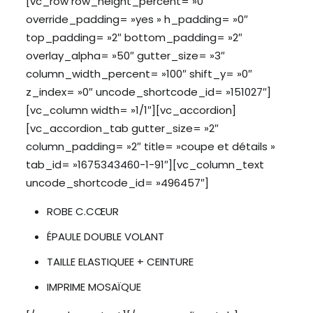
[vc_row row_height_percent= »0″
override_padding= »yes » h_padding= »0″
top_padding= »2″ bottom_padding= »2″
overlay_alpha= »50″ gutter_size= »3″
column_width_percent= »100″ shift_y= »0″
z_index= »0″ uncode_shortcode_id= »151027″]
[vc_column width= »1/1″][vc_accordion]
[vc_accordion_tab gutter_size= »2″
column_padding= »2″ title= »coupe et détails »
tab_id= »1675343460-1-91″][vc_column_text
uncode_shortcode_id= »496457″]
ROBE C.CŒUR
ÉPAULE DOUBLE VOLANT
TAILLE ELASTIQUEE + CEINTURE
IMPRIME MOSAÏQUE