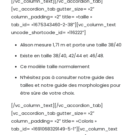
[/vc_column_text][/vc_accordion_tab]
[vc_accordion_tab gutter_size= »2″
column_padding= »2″ title= »taille »
tab_id= »1675343460-2-38″][vc_column_text
uncode_shortcode_id= »116222″]
Alison mesure 1,71 m et porte une taille 38/40
Existe en taille 38/40, 42/44 et 46/48.
Ce modèle taille normalement
N’hésitez pas à consulter notre guide des
tailles et notre
guide des morphologies
pour
être sûre de votre choix.
[/vc_column_text][/vc_accordion_tab]
[vc_accordion_tab gutter_size= »2″
column_padding= »2″ title= »Coloris »
tab_id= »1691068329149-5-1″][vc_column_text