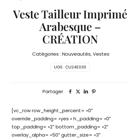
Veste Tailleur Imprimé
Arabesque –
CRÉATION
Catégories :
Nouveautés
,
Vestes
UGS :
CU24E030
Partager
[vc_row row_height_percent= »0″
override_padding= »yes » h_padding= »0″
top_padding= »2″ bottom_padding= »2″
overlay_alpha= »50″ gutter_size= »3″