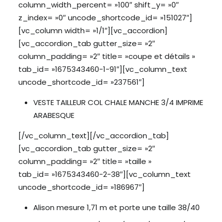
column_width_percent= »100″ shift_y= »0″
z_index= »0″ uncode_shortcode_id= »151027″]
[vc_column width= »1/1″][vc_accordion]
[vc_accordion_tab gutter_size= »2″
column_padding= »2″ title= »coupe et détails »
tab_id= »1675343460-1-91″][vc_column_text
uncode_shortcode_id= »237561″]
VESTE TAILLEUR COL CHALE MANCHE 3/4 IMPRIME
ARABESQUE
[/vc_column_text][/vc_accordion_tab]
[vc_accordion_tab gutter_size= »2″
column_padding= »2″ title= »taille »
tab_id= »1675343460-2-38″][vc_column_text
uncode_shortcode_id= »186967″]
Alison mesure 1,71 m et porte une taille 38/40