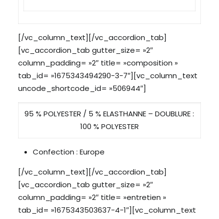
[/vc_column_text][/vc_accordion_tab]
[vc_accordion_tab gutter_size= »2″
column_padding= »2″ title= »composition »
tab_id= »1675343494290-3-7″][vc_column_text
uncode_shortcode_id= »506944″]
95 % POLYESTER / 5 % ELASTHANNE – DOUBLURE :
100 % POLYESTER
Confection : Europe
[/vc_column_text][/vc_accordion_tab]
[vc_accordion_tab gutter_size= »2″
column_padding= »2″ title= »entretien »
tab_id= »1675343503637-4-1″][vc_column_text