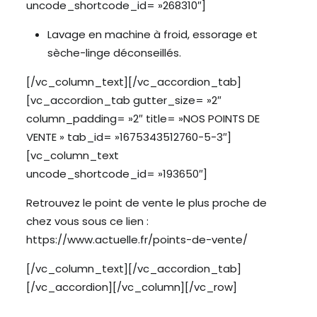
uncode_shortcode_id= »268310″]
Lavage en machine à froid, essorage et
sèche-linge déconseillés.
[/vc_column_text][/vc_accordion_tab]
[vc_accordion_tab gutter_size= »2″
column_padding= »2″ title= »NOS POINTS DE
VENTE » tab_id= »1675343512760-5-3″]
[vc_column_text
uncode_shortcode_id= »193650″]
Retrouvez le point de vente le plus proche de
chez vous sous ce lien :
https://www.actuelle.fr/points-de-vente/
[/vc_column_text][/vc_accordion_tab]
[/vc_accordion][/vc_column][/vc_row]