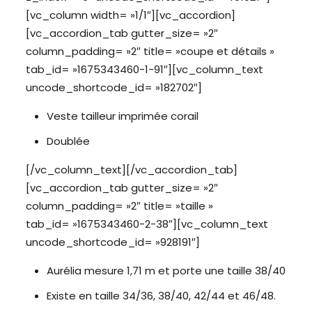
[vc_column width= »1/1″][vc_accordion]
[vc_accordion_tab gutter_size= »2″
column_padding= »2″ title= »coupe et détails »
tab_id= »1675343460-1-91″][vc_column_text
uncode_shortcode_id= »182702″]
Veste tailleur imprimée corail
Doublée
[/vc_column_text][/vc_accordion_tab]
[vc_accordion_tab gutter_size= »2″
column_padding= »2″ title= »taille »
tab_id= »1675343460-2-38″][vc_column_text
uncode_shortcode_id= »928191″]
Aurélia mesure 1,71 m et porte une taille 38/40
Existe en taille 34/36, 38/40, 42/44 et 46/48.