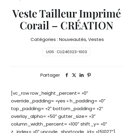
Veste Tailleur Imprimé
Corail – CRÉATION
Catégories :
Nouveautés
,
Vestes
UGS :
CU24E023-1003
Partager
[vc_row row_height_percent= »0″
override_padding= »yes » h_padding= »0″
top_padding= »2″ bottom_padding= »2″
overlay_alpha= »50″ gutter_size= »3″
column_width_percent= »100″ shift_y= »0″
z_index= »0″ uncode_shortcode_id= »151027″]