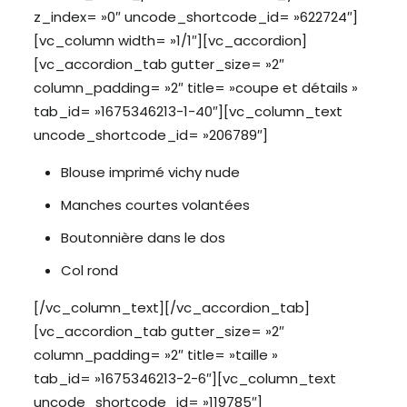
z_index= »0″ uncode_shortcode_id= »622724″]
[vc_column width= »1/1″][vc_accordion]
[vc_accordion_tab gutter_size= »2″
column_padding= »2″ title= »coupe et détails »
tab_id= »1675346213-1-40″][vc_column_text
uncode_shortcode_id= »206789″]
Blouse imprimé vichy nude
Manches courtes volantées
Boutonnière dans le dos
Col rond
[/vc_column_text][/vc_accordion_tab]
[vc_accordion_tab gutter_size= »2″
column_padding= »2″ title= »taille »
tab_id= »1675346213-2-6″][vc_column_text
uncode_shortcode_id= »119785″]