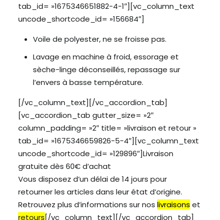
tab_id= »1675346651882-4-1″][vc_column_text
uncode_shortcode_id= »156684″]
Voile de polyester, ne se froisse pas.
Lavage en machine à froid, essorage et
sèche-linge déconseillés, repassage sur
l’envers à basse température.
[/vc_column_text][/vc_accordion_tab]
[vc_accordion_tab gutter_size= »2″
column_padding= »2″ title= »livraison et retour »
tab_id= »1675346659826-5-4″][vc_column_text
uncode_shortcode_id= »129896″]Livraison
gratuite dès 60€ d’achat
Vous disposez d’un délai de 14 jours pour
retourner les articles dans leur état d’origine.
Retrouvez plus d’informations sur nos
livraisons
et
retours
[/vc_column_text][/vc_accordion_tab]