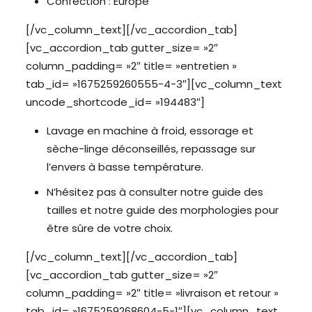
Confection : Europe
[/vc_column_text][/vc_accordion_tab]
[vc_accordion_tab gutter_size= »2″
column_padding= »2″ title= »entretien »
tab_id= »1675259260555-4-3″][vc_column_text
uncode_shortcode_id= »194483″]
Lavage en machine à froid, essorage et
sèche-linge déconseillés, repassage sur
l’envers à basse température.
N’hésitez pas à consulter notre guide des
tailles et notre guide des morphologies pour
être sûre de votre choix.
[/vc_column_text][/vc_accordion_tab]
[vc_accordion_tab gutter_size= »2″
column_padding= »2″ title= »livraison et retour »
tab_id= »1675259268604-5-1″][vc_column_text