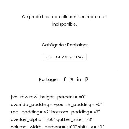
Ce produit est actuellement en rupture et
indisponible.
Catégorie :
Pantalons
UGS :
CU23E178-1747
Partager
[vc_row row_height_percent= »0″
override_padding= »yes » h_padding= »0″
top_padding= »2″ bottom_padding= »2″
overlay_alpha= »50″ gutter_size= »3″
column_width_percent= »100″ shift_y= »0″