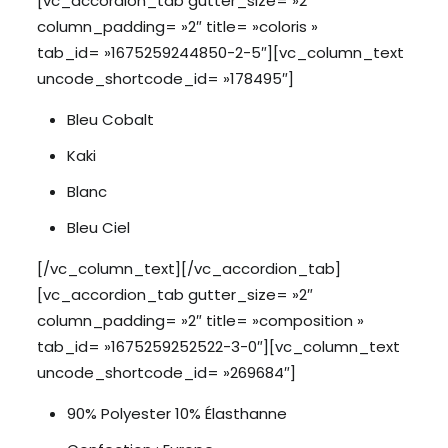
[vc_accordion_tab gutter_size= »2″
column_padding= »2″ title= »coloris »
tab_id= »1675259244850-2-5″][vc_column_text
uncode_shortcode_id= »178495″]
Bleu Cobalt
Kaki
Blanc
Bleu Ciel
[/vc_column_text][/vc_accordion_tab]
[vc_accordion_tab gutter_size= »2″
column_padding= »2″ title= »composition »
tab_id= »1675259252522-3-0″][vc_column_text
uncode_shortcode_id= »269684″]
90% Polyester 10% Élasthanne