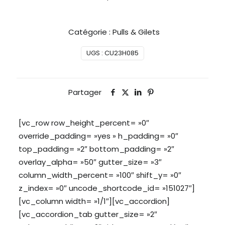
Catégorie :
Pulls & Gilets
UGS :
CU23H085
Partager
[vc_row row_height_percent= »0″
override_padding= »yes » h_padding= »0″
top_padding= »2″ bottom_padding= »2″
overlay_alpha= »50″ gutter_size= »3″
column_width_percent= »100″ shift_y= »0″
z_index= »0″ uncode_shortcode_id= »151027″]
[vc_column width= »1/1″][vc_accordion]
[vc_accordion_tab gutter_size= »2″