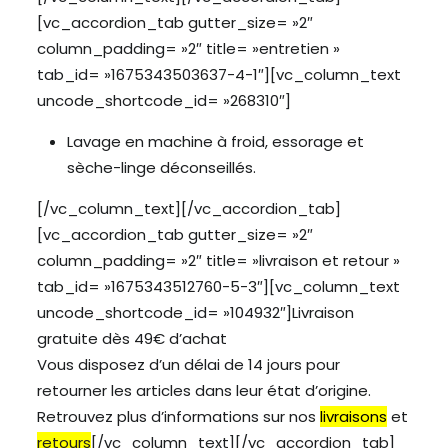
[vc_accordion_tab gutter_size= »2″
column_padding= »2″ title= »entretien »
tab_id= »1675343503637-4-1″][vc_column_text
uncode_shortcode_id= »268310″]
Lavage en machine à froid, essorage et
sèche-linge déconseillés.
[/vc_column_text][/vc_accordion_tab]
[vc_accordion_tab gutter_size= »2″
column_padding= »2″ title= »livraison et retour »
tab_id= »1675343512760-5-3″][vc_column_text
uncode_shortcode_id= »104932″]Livraison
gratuite dès 49€ d’achat
Vous disposez d’un délai de 14 jours pour
retourner les articles dans leur état d’origine.
Retrouvez plus d’informations sur nos
livraisons
et
retours
[/vc_column_text][/vc_accordion_tab]