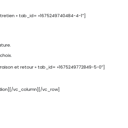
tretien » tab_id= »1675249740484-4-1″]
ture.
choix.
raison et retour » tab_id= »1675249772849-5-0″]
dion][/vc_column][/vc_row]