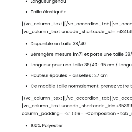
Longueur genou
Taille élastiquée
[/vc_column_text][/vc_accordion_tab][vc_accord
[vc_column_text uncode_shortcode_id= »634141
Disponible en taille 38/40
Bérengère mesure 1m71 et porte une taille 38
Longueur pour une taille 38/40 : 95 cm / Long
Hauteur épaules – aisselles : 27 cm
Ce modèle taille normalement, prenez votre tai
[/vc_column_text][/vc_accordion_tab][vc_accord
[vc_column_text uncode_shortcode_id= »353915
column_padding= »2″ title= »Composition » tab
100% Polyester