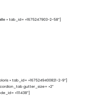
lle » tab_id= »1675247903-2-58″]
oris » tab_id= »1675249400821-2-9″]
ordion_tab gutter_size= »2″
de_id= »111438″]