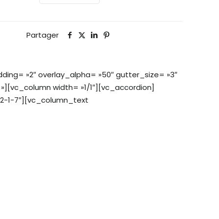
Partager
ing= »2″ overlay_alpha= »50″ gutter_size= »3″
»][vc_column width= »1/1″][vc_accordion]
82-1-7″][vc_column_text