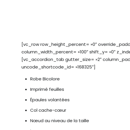
[vc_row row_height_percent= »0″ override_padd
column_width_percent= »100″ shift_y= »0″ z_ind
[vc_accordion_tab gutter_size= »2″ column_padd
uncode_shortcode_id= »168325″]
Robe Bicolore
Imprimé feuilles
Épaules volantées
Col cache-cœur
Nœud au niveau de la taille