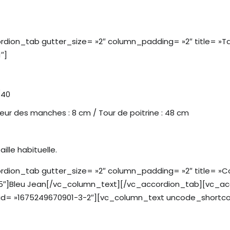
ion_tab gutter_size= »2″ column_padding= »2″ title= »Tai
″]
/40
ueur des manches : 8 cm / Tour de poitrine : 48 cm
lle habituelle.
ion_tab gutter_size= »2″ column_padding= »2″ title= »Col
″]Bleu Jean[/vc_column_text][/vc_accordion_tab][vc_acc
_id= »1675249670901-3-2″][vc_column_text uncode_shortco