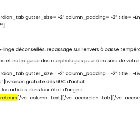
ion_tab gutter_size= »2″ column_padding= »2″ title= »En
″]
-linge déconseillés, repassage sur l’envers à basse tempéra
les et notre guide des morphologies pour être sûre de votre 
ion_tab gutter_size= »2″ column_padding= »2″ title= »Liv
Livraison gratuite dès 60€ d’achat
les articles dans leur état d’origine.
t
retours
[/vc_column_text][/vc_accordion_tab][/vc_accor