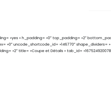
ing= »yes » h_padding= »0″ top_padding= »2″ bottom_padd
ex= »0″ uncode_shortcode_id= »146770″ shape_dividers= » 
ing= »2″ title= »Coupe et Détails » tab_id= »16752492007