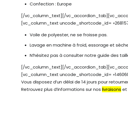
Confection : Europe
[/vc_column_text][/vc_accordion_tab][vc_accord
[vc_column_text uncode_shortcode_id= »268157
Voile de polyester, ne se froisse pas.
Lavage en machine à froid, essorage et sèche
N’hésitez pas à consulter notre guide des tail
[/vc_column_text][/vc_accordion_tab][vc_accord
[vc_column_text uncode_shortcode_id= »146060″]
Vous disposez d’un délai de 14 jours pour retourner 
Retrouvez plus d’informations sur nos
livraisons
e