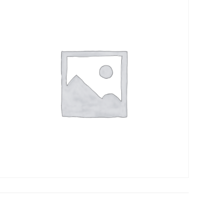
35,90
€