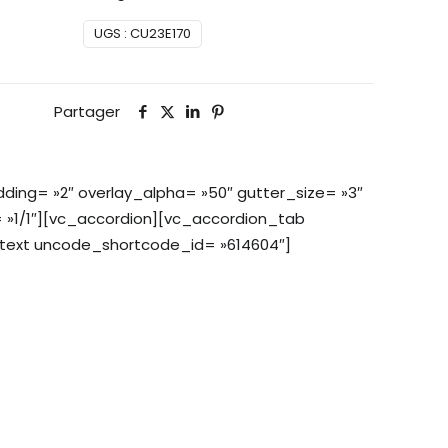
UGS :
CU23E170
Partager
ing= »2″ overlay_alpha= »50″ gutter_size= »3″
 »1/1″][vc_accordion][vc_accordion_tab
n_text uncode_shortcode_id= »614604″]