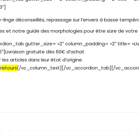
3″]
-linge déconseillés, repassage sur l’envers à basse tempéra
les et notre guide des morphologies pour être sûre de votre 
ion_tab gutter_size= »2″ column_padding= »2″ title= »Liv
Livraison gratuite dès 60€ d’achat
les articles dans leur état d’origine.
t
retours
[/vc_column_text][/vc_accordion_tab][/vc_accor