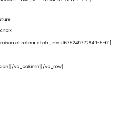
ture.
choix.
raison et retour » tab_id= »1675249772849-5-0″]
dion][/vc_column][/vc_row]