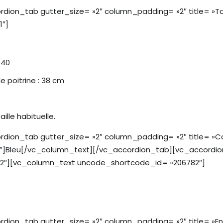
ion_tab gutter_size= »2″ column_padding= »2″ title= »Tai
1″]
/40
e poitrine : 38 cm
lle habituelle.
ion_tab gutter_size= »2″ column_padding= »2″ title= »Col
″]Bleu[/vc_column_text][/vc_accordion_tab][vc_accordio
3-2″][vc_column_text uncode_shortcode_id= »206782″]
ion_tab gutter_size= »2″ column_padding= »2″ title= »En