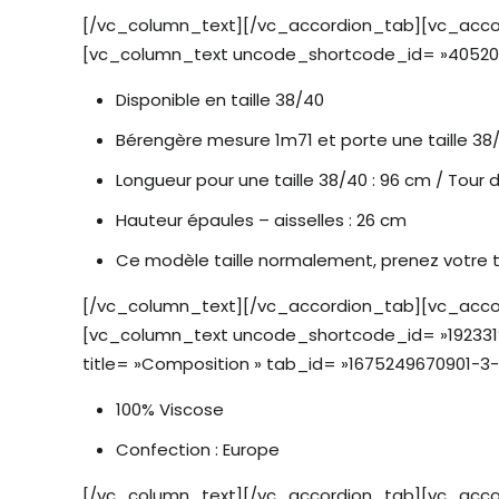
[/vc_column_text][/vc_accordion_tab][vc_accord
[vc_column_text uncode_shortcode_id= »40520
Disponible en taille 38/40
Bérengère mesure 1m71 et porte une taille 38
Longueur pour une taille 38/40 : 96 cm / Tour d
Hauteur épaules – aisselles : 26 cm
Ce modèle taille normalement, prenez votre tai
[/vc_column_text][/vc_accordion_tab][vc_accord
[vc_column_text uncode_shortcode_id= »192331
title= »Composition » tab_id= »1675249670901-
100% Viscose
Confection : Europe
[/vc_column_text][/vc_accordion_tab][vc_accord