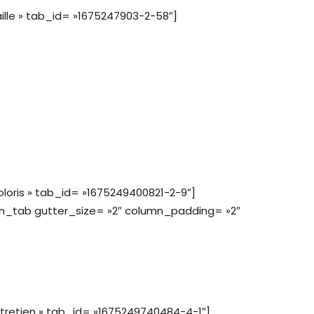
lle » tab_id= »1675247903-2-58″]
oris » tab_id= »1675249400821-2-9″]
n_tab gutter_size= »2″ column_padding= »2″
tretien » tab_id= »1675249740484-4-1″]