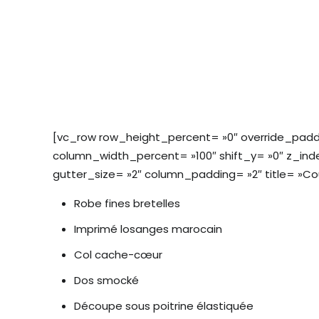
[vc_row row_height_percent= »0″ override_padd
column_width_percent= »100″ shift_y= »0″ z_ind
gutter_size= »2″ column_padding= »2″ title= »C
Robe fines bretelles
Imprimé losanges marocain
Col cache-cœur
Dos smocké
Découpe sous poitrine élastiquée