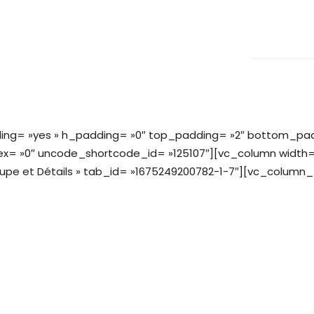
ing= »yes » h_padding= »0″ top_padding= »2″ bottom_padd
ex= »0″ uncode_shortcode_id= »125107″][vc_column width=
oupe et Détails » tab_id= »1675249200782-1-7″][vc_colum