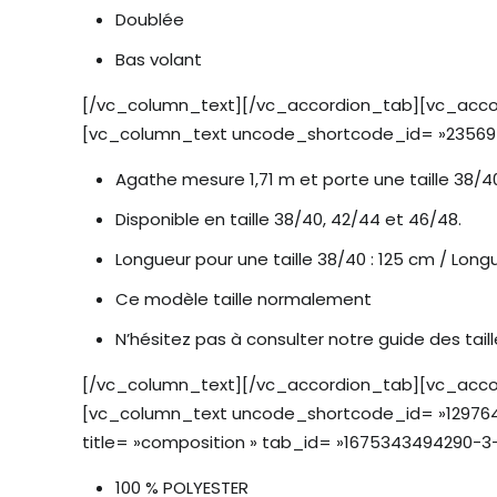
Doublée
Bas volant
[/vc_column_text][/vc_accordion_tab][vc_accord
[vc_column_text uncode_shortcode_id= »23569
Agathe mesure 1,71 m et porte une taille 38/4
Disponible en taille 38/40, 42/44 et 46/48.
Longueur pour une taille 38/40 : 125 cm / Lon
Ce modèle taille normalement
N’hésitez pas à consulter notre guide des tail
[/vc_column_text][/vc_accordion_tab][vc_accord
[vc_column_text uncode_shortcode_id= »129764
title= »composition » tab_id= »1675343494290-
100 % POLYESTER