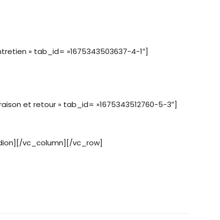
tretien » tab_id= »1675343503637-4-1″]
aison et retour » tab_id= »1675343512760-5-3″]
dion][/vc_column][/vc_row]