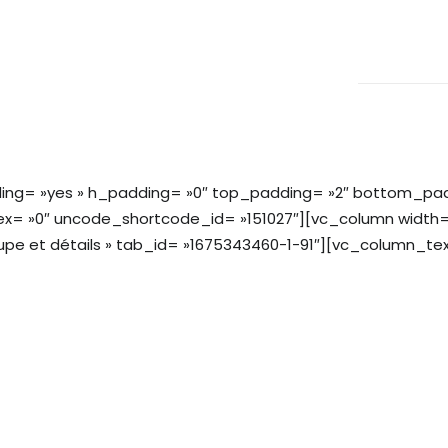
ing= »yes » h_padding= »0″ top_padding= »2″ bottom_padd
ex= »0″ uncode_shortcode_id= »151027″][vc_column width=
oupe et détails » tab_id= »1675343460-1-91″][vc_column_t