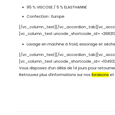
95 % VISCOSE / 5 % ELASTHANNE
Confection : Europe
[/vc_column_text][/vc_accordion_tab][vc_accord
[vc_column_text uncode_shortcode_id= »268310
Lavage en machine à froid, essorage et sèche
[/vc_column_text][/vc_accordion_tab][vc_accordi
[vc_column_text uncode_shortcode_id= »104932″]
Vous disposez d’un délai de 14 jours pour retourner 
Retrouvez plus d’informations sur nos
livraisons
e