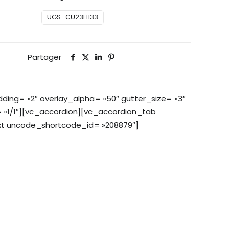
UGS :
CU23H133
Partager
ing= »2″ overlay_alpha= »50″ gutter_size= »3″
 »1/1″][vc_accordion][vc_accordion_tab
ext uncode_shortcode_id= »208879″]