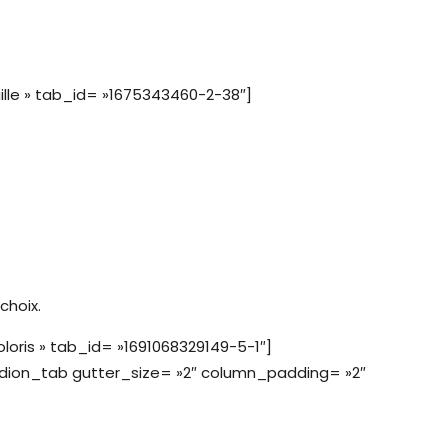
lle » tab_id= »1675343460-2-38″]
choix.
oris » tab_id= »1691068329149-5-1″]
ion_tab gutter_size= »2″ column_padding= »2″