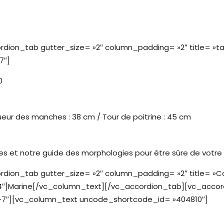
ion_tab gutter_size= »2″ column_padding= »2″ title= »tai
7″]
0
gueur des manches : 38 cm / Tour de poitrine : 45 cm
les et notre
guide des morphologies
pour être sûre de votre 
ion_tab gutter_size= »2″ column_padding= »2″ title= »Col
″]Marine[/vc_column_text][/vc_accordion_tab][vc_accord
3-7″][vc_column_text uncode_shortcode_id= »404810″]