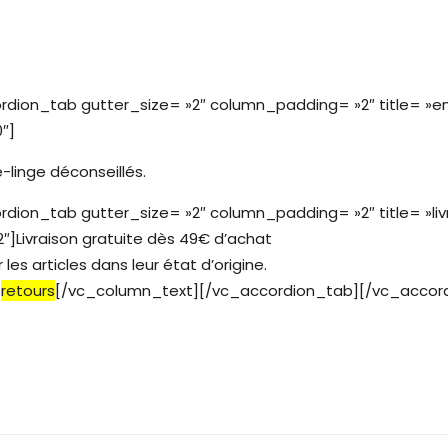
ion_tab gutter_size= »2″ column_padding= »2″ title= »en
″]
-linge déconseillés.
on_tab gutter_size= »2″ column_padding= »2″ title= »livr
Livraison gratuite dès 49€ d’achat
les articles dans leur état d’origine.
t
retours
[/vc_column_text][/vc_accordion_tab][/vc_accor