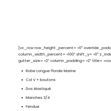
[vc_row row_height_percent= »0″ override_padd
column_width_percent= »100″ shift_y= »0″ z_ind
gutter_size= »2″ column_padding= »2″ title= »c
Robe Longue Florale Marine
Col V + boutons
Dos élastiqué
Manches 3/4
Fendue