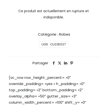
Ce produit est actuellement en rupture et
indisponible.
Catégorie :
Robes
UGS :
CU23E027
Partager
[vc_row row_height_percent= »0″
override_padding= »yes » h_padding= »0″
top_padding= »2″ bottom_padding= »2″
overlay_alpha= »50″ gutter_size= »3″
column_width_percent= »100″ shift_y= »0″