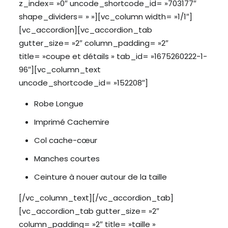
z_index= »0″ uncode_shortcode_id= »703177″
shape_dividers= » »][vc_column width= »1/1″]
[vc_accordion][vc_accordion_tab
gutter_size= »2″ column_padding= »2″
title= »coupe et détails » tab_id= »1675260222-1-
96″][vc_column_text
uncode_shortcode_id= »152208″]
Robe Longue
Imprimé Cachemire
Col cache-cœur
Manches courtes
Ceinture à nouer autour de la taille
[/vc_column_text][/vc_accordion_tab]
[vc_accordion_tab gutter_size= »2″
column_padding= »2″ title= »taille »