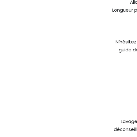
Ali
Longueur po
N’hésitez
guide d
Lavage
déconseil